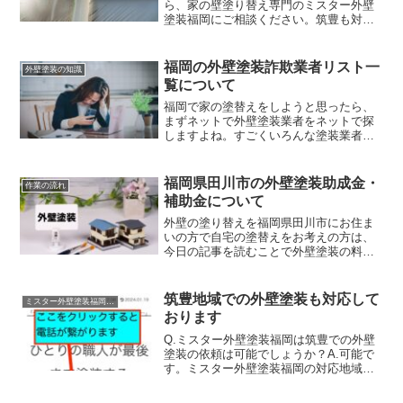
ら、家の壁塗り替え専門のミスター外壁
塗装福岡にご相談ください。筑豊も対応
可能エリアですミスター外壁塗装福岡の
対応エリアの中には筑豊も可能となって
おります。可能って書くと、「普段は福
福岡の外壁塗装詐欺業者リスト一
外壁塗装の知識
岡市内だけだけど、まあ・・...
覧について
福岡で家の塗替えをしようと思ったら、
まずネットで外壁塗装業者をネットで探
しますよね。すごくいろんな塗装業者が
ヒットするとは思いますが、調べれば調
べるほど見れば見るほど、どの塗装業者
も同じに見えてしまい、一体どの塗装業
福岡県田川市の外壁塗装助成金・
作業の流れ
者が良いのかわけがわから...
補助金について
外壁の塗り替えを福岡県田川市にお住ま
いの方で自宅の塗替えをお考えの方は、
今日の記事を読むことで外壁塗装の料金
が安くなる対象かもしれません。福岡で
外壁塗装の助成金または補助金が受けら
れる市町村一覧福岡県にお住まいで、外
筑豊地域での外壁塗装も対応して
ミスター外壁塗装福岡の売り
壁塗装の助成金制度がある...
おります
Q.ミスター外壁塗装福岡は筑豊での外壁
塗装の依頼は可能でしょうか？A.可能で
す。ミスター外壁塗装福岡の対応地域に
ついて外壁塗装を依頼したいけど、うち
が対応地域なのかどうかわからないとい