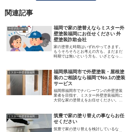
関連記事
福岡で家の塗替えならミスター外
外壁塗装の知識
壁塗装福岡にお任せください 外
壁塗装詐欺会社
家の塗替え時期はいずれやってきます。
もうそろそろとお考えの方も、まだまだ
時期では無いという方も、いざとなって
慌てずに済むように塗装業者の選定や概
算費用は調べておくほうが良いです。家
の塗替えは中古物件を取得すれば購入し
福岡県福岡市で外壁塗装・屋根塗
ミスター外壁塗装福岡の売り
た年齢によっては、一生に...
装のご相談なら福岡でNo.1の塗装
サービス
福岡県福岡市でナバンーワンの外壁塗装
業者を目指す、ミスター外壁塗装福岡に
大切な家の塗替えをお任せください。福
岡県のナンバーワンの外壁塗装業者を目
指して！ミスター外壁塗装福岡は、福岡
内装センター株式会社が運営する、2024
筑豊で家の塗り替えの事ならお任
ミスター外壁塗装福岡の売り
年１月に生まれた新し...
せください
筑豊で家の塗り替えを検討しているな