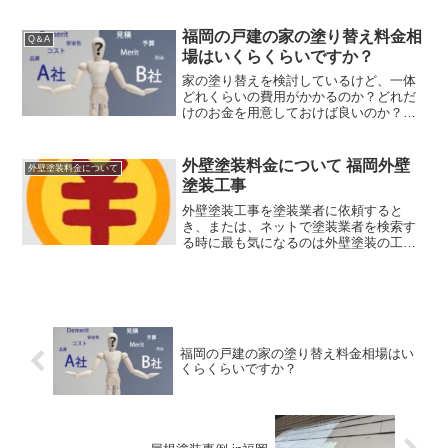
方から先日こんな質問が有りました。お
客さんからの質問と要望家の外壁や屋根
福岡の戸建の家の塗り替え料金相
Q＆A
を塗装するのに、それほど...
場はいくらくらいですか？
家の塗り替えを検討しているけど、一体
どれくらいの費用がかかるのか？どれだ
けのお金を用意しておけば良いのか？不
安ですよね。今日は、その家の塗り替え
についてどれくらいの料金相場なのかを
お伝えします。外壁塗装の料金相場とは
外壁塗装料金について 福岡外壁
外壁塗装料金について
家の壁や屋根を塗り替えた...
塗装工事
外壁塗装工事を塗装業者に依頼すると
き、または、ネットで塗装業者を検索す
る時に最も気になるのは外壁塗装の工事
費用のことでは無いでしょうか。まあ、
当たり前ですよね。一体いくら位の予算
がかかるのか事前に知っておきたいし、
その会社がどんな料金設定な...
福岡の戸建の家の塗り替え料金相場はい
くらくらいですか？