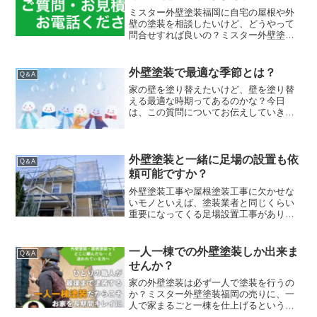
ミスター外壁塗装福岡に自宅の屋根や外
壁の塗装を相談したいけど、どうやって
問合せすれば良いの？ミスター外壁塗装
福岡のお問い合わせ方法の条件前々から
予約していた番号がやっと取得出来まし
て、2024年1月17日にお問い合わせフリ
外壁塗装で最適な季節とは？
Q＆A
ーダイヤルが開通い...
家の壁を塗り替えたいけど、壁を塗り替
える最適な時期ってあるのかな？今日
は、この質問についてお伝えしていきま
す。前提として、日本列島は縦に長いで
すから、福岡の３月と北の３月とでは、
また気温も季節も違うでしょうから今回
は福岡を中心としてお話して...
外壁塗装と一緒に足場の設置も依
Q＆A
頼可能ですか？
外壁塗装工事や屋根塗装工事に欠かせな
いモノといえば、塗装業者と同じくらい
重要になってくる足場設置工事がありま
す。先日、この足場工事に関してお問い
合わせの質問がありましたので、やり取
りを共有してみたいと思います。外壁塗
一人一棟での外壁塗装しか出来ま
Q＆A
装と足場工事は一緒に依頼...
せんか？
家の外壁塗装は必ず一人で塗装を行うの
か？ミスター外壁塗装福岡の売りに、一
人で家まるごと一棟を仕上げるというポ
リシーがありますがお問い合わせ頂いた