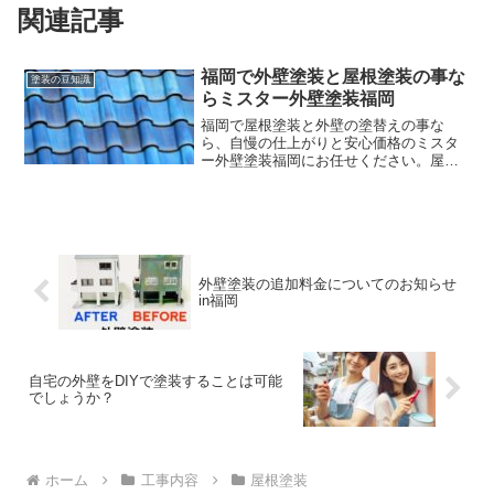
関連記事
福岡で外壁塗装と屋根塗装の事な
塗装の豆知識
らミスター外壁塗装福岡
福岡で屋根塗装と外壁の塗替えの事な
ら、自慢の仕上がりと安心価格のミスタ
ー外壁塗装福岡にお任せください。屋根
の塗替えで家を守る一般的に家の塗替え
って言うと、外壁の壁を塗り替える事を
真っ先に思いついて、肝心の屋根塗装の
事を忘れるというか、気にし...
外壁塗装の追加料金についてのお知らせ
in福岡
自宅の外壁をDIYで塗装することは可能
でしょうか？
ホーム
工事内容
屋根塗装